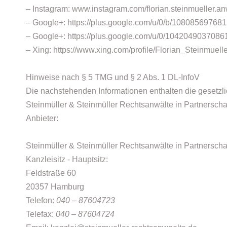
– Instagram: www.instagram.com/florian.steinmueller.an
– Google+: https://plus.google.com/u/0/b/1080856976
– Google+: https://plus.google.com/u/0/104204903708
– Xing: https://www.xing.com/profile/Florian_Steinmuell
Hinweise nach § 5 TMG und § 2 Abs. 1 DL-InfoV
Die nachstehenden Informationen enthalten die gesetzli
Steinmüller & Steinmüller Rechtsanwälte in Partnerscha
Anbieter:
Steinmüller & Steinmüller Rechtsanwälte in Partnerscha
Kanzleisitz - Hauptsitz:
Feldstraße 60
20357 Hamburg
Telefon:
040
–
87604723
Telefax:
040
–
87604724