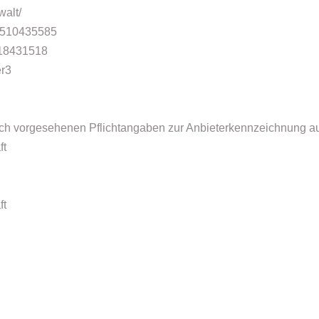
walt/
81510435585
618431518
er3
ch vorgesehenen Pflichtangaben zur Anbieterkennzeichnung auf 
ft
ft