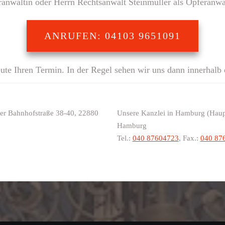
eranwältin oder Herrn Rechtsanwalt Steinmüller als Opferanw
ANRUFEN: 04103 9651091
ute Ihren Termin. In der Regel sehen wir uns dann innerhalb 
 der Bahnhofstraße 38-40, 22880
Unsere Kanzlei in Hamburg (Haupts
Hamburg
Tel.:
040 87604723
, Fax.:
040 87